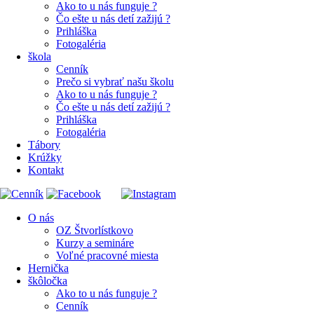
Ako to u nás funguje ?
Čo ešte u nás detí zažijú ?
Prihláška
Fotogaléria
škola
Cenník
Prečo si vybrať našu školu
Ako to u nás funguje ?
Čo ešte u nás detí zažijú ?
Prihláška
Fotogaléria
Tábory
Krúžky
Kontakt
O nás
OZ Štvorlístkovo
Kurzy a semináre
Voľné pracovné miesta
Hernička
škôločka
Ako to u nás funguje ?
Cenník