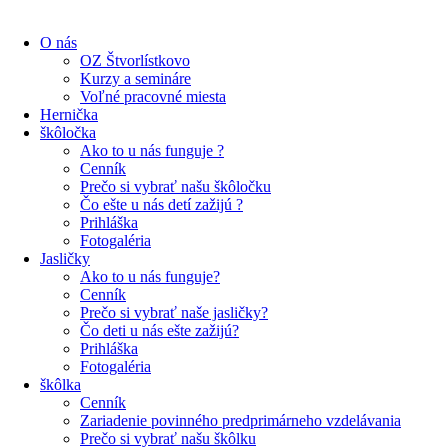
O nás
OZ Štvorlístkovo
Kurzy a semináre
Voľné pracovné miesta
Hernička
škôločka
Ako to u nás funguje ?
Cenník
Prečo si vybrať našu škôločku
Čo ešte u nás detí zažijú ?
Prihláška
Fotogaléria
Jasličky
Ako to u nás funguje?
Cenník
Prečo si vybrať naše jasličky?
Čo deti u nás ešte zažijú?
Prihláška
Fotogaléria
škôlka
Cenník
Zariadenie povinného predprimárneho vzdelávania
Prečo si vybrať našu škôlku