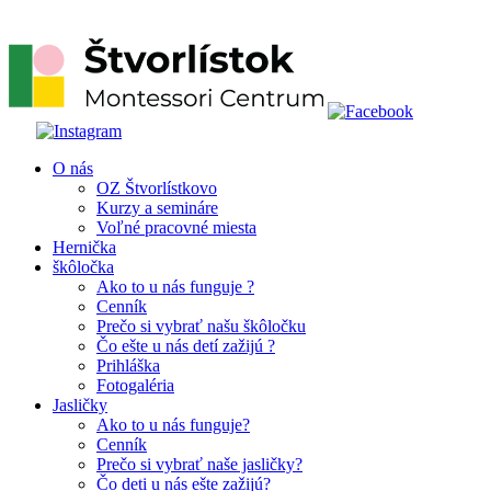
O nás
OZ Štvorlístkovo
Kurzy a semináre
Voľné pracovné miesta
Hernička
škôločka
Ako to u nás funguje ?
Cenník
Prečo si vybrať našu škôločku
Čo ešte u nás detí zažijú ?
Prihláška
Fotogaléria
Jasličky
Ako to u nás funguje?
Cenník
Prečo si vybrať naše jasličky?
Čo deti u nás ešte zažijú?