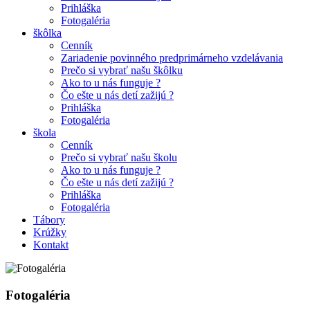
Prihláška
Fotogaléria
škôlka
Cenník
Zariadenie povinného predprimárneho vzdelávania
Prečo si vybrať našu škôlku
Ako to u nás funguje ?
Čo ešte u nás detí zažijú ?
Prihláška
Fotogaléria
škola
Cenník
Prečo si vybrať našu školu
Ako to u nás funguje ?
Čo ešte u nás detí zažijú ?
Prihláška
Fotogaléria
Tábory
Krúžky
Kontakt
Fotogaléria