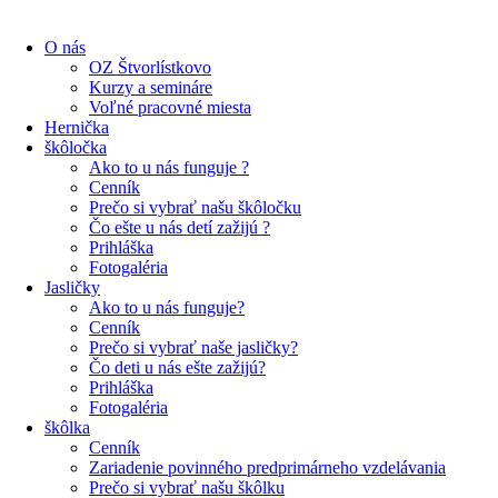
O nás
OZ Štvorlístkovo
Kurzy a semináre
Voľné pracovné miesta
Hernička
škôločka
Ako to u nás funguje ?
Cenník
Prečo si vybrať našu škôločku
Čo ešte u nás detí zažijú ?
Prihláška
Fotogaléria
Jasličky
Ako to u nás funguje?
Cenník
Prečo si vybrať naše jasličky?
Čo deti u nás ešte zažijú?
Prihláška
Fotogaléria
škôlka
Cenník
Zariadenie povinného predprimárneho vzdelávania
Prečo si vybrať našu škôlku