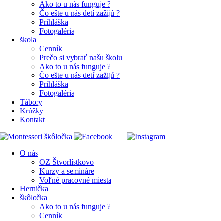
Ako to u nás funguje ?
Čo ešte u nás detí zažijú ?
Prihláška
Fotogaléria
škola
Cenník
Prečo si vybrať našu školu
Ako to u nás funguje ?
Čo ešte u nás detí zažijú ?
Prihláška
Fotogaléria
Tábory
Krúžky
Kontakt
O nás
OZ Štvorlístkovo
Kurzy a semináre
Voľné pracovné miesta
Hernička
škôločka
Ako to u nás funguje ?
Cenník