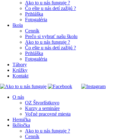
Ako to u nás funguje ?
Čo ešte u nás detí zažijú ?
Prihláška
Fotogaléria
škola
Cenník
Prečo si vybrať našu školu
Ako to u nás funguje ?
Čo ešte u nás detí zažijú ?
Prihláška
Fotogaléria
Tábory
Krúžky
Kontakt
O nás
OZ Štvorlístkovo
Kurzy a semináre
Voľné pracovné miesta
Hernička
škôločka
Ako to u nás funguje ?
Cenník