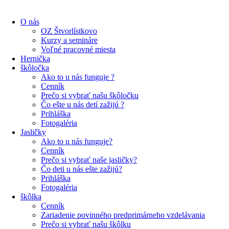
O nás
OZ Štvorlístkovo
Kurzy a semináre
Voľné pracovné miesta
Hernička
škôločka
Ako to u nás funguje ?
Cenník
Prečo si vybrať našu škôločku
Čo ešte u nás detí zažijú ?
Prihláška
Fotogaléria
Jasličky
Ako to u nás funguje?
Cenník
Prečo si vybrať naše jasličky?
Čo deti u nás ešte zažijú?
Prihláška
Fotogaléria
škôlka
Cenník
Zariadenie povinného predprimárneho vzdelávania
Prečo si vybrať našu škôlku