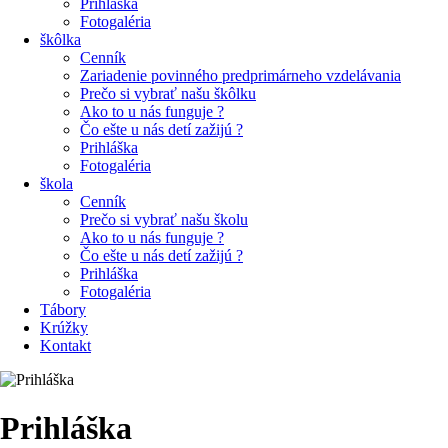
Prihláška
Fotogaléria
škôlka
Cenník
Zariadenie povinného predprimárneho vzdelávania
Prečo si vybrať našu škôlku
Ako to u nás funguje ?
Čo ešte u nás detí zažijú ?
Prihláška
Fotogaléria
škola
Cenník
Prečo si vybrať našu školu
Ako to u nás funguje ?
Čo ešte u nás detí zažijú ?
Prihláška
Fotogaléria
Tábory
Krúžky
Kontakt
Prihláška