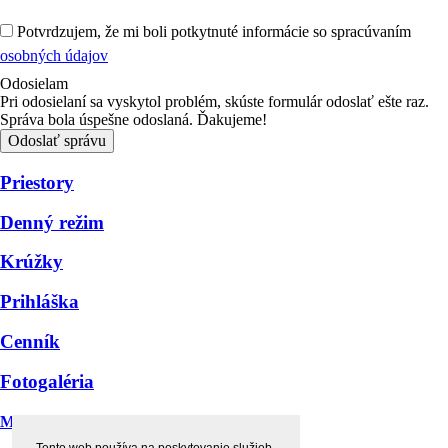
Potvrdzujem, že mi boli potkytnuté informácie so spracúvaním
osobných údajov
Odosielam
Pri odosielaní sa vyskytol problém, skúste formulár odoslať ešte raz.
Správa bola úspešne odoslaná. Ďakujeme!
Odoslať správu
Priestory
Denný režim
Krúžky
Prihláška
Cenník
Fotogaléria
Montessori centrum štvorlístok
Tento web používa na poskytovanie služieb,