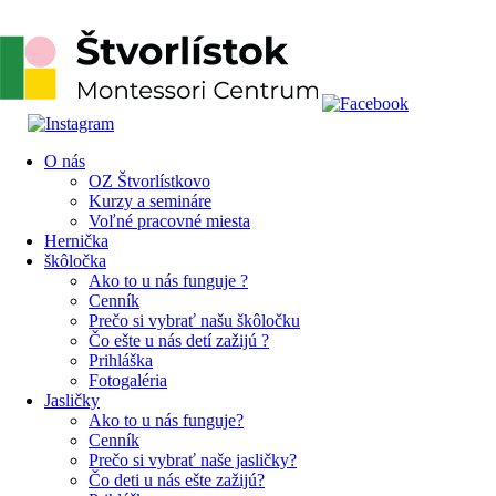
O nás
OZ Štvorlístkovo
Kurzy a semináre
Voľné pracovné miesta
Hernička
škôločka
Ako to u nás funguje ?
Cenník
Prečo si vybrať našu škôločku
Čo ešte u nás detí zažijú ?
Prihláška
Fotogaléria
Jasličky
Ako to u nás funguje?
Cenník
Prečo si vybrať naše jasličky?
Čo deti u nás ešte zažijú?