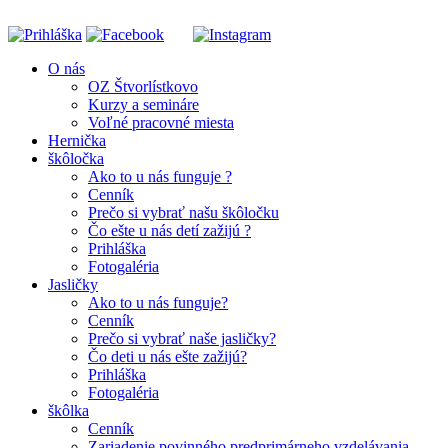
O nás
OZ Štvorlístkovo
Kurzy a semináre
Voľné pracovné miesta
Hernička
škôločka
Ako to u nás funguje ?
Cenník
Prečo si vybrať našu škôločku
Čo ešte u nás detí zažijú ?
Prihláška
Fotogaléria
Jasličky
Ako to u nás funguje?
Cenník
Prečo si vybrať naše jasličky?
Čo deti u nás ešte zažijú?
Prihláška
Fotogaléria
škôlka
Cenník
Zariadenie povinného predprimárneho vzdelávania