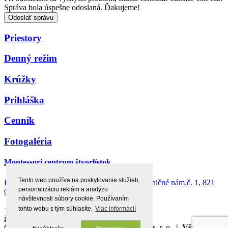
Správa bola úspešne odoslaná. Ďakujeme!
Odoslať správu
Priestory
Denný režim
Krúžky
Prihláška
Cenník
Fotogaléria
Montessori centrum štvorlístok
Tento web používa na poskytovanie služieb,
Bratislava Ružinov - Prievoz, Prevádzka: Radničné nám.č. 1, 821
personalizáciu reklám a analýzu
05 Bratislava
návštevnosti súbory cookie. Používaním
+421 903 154 156 |
+421 902 832 430
tohto webu s tým súhlasíte.
Viac informácií
info@detske-centrum.sk
Copyright © 2026 Detské centrum štvorlístok s. r. o.
| Všetky