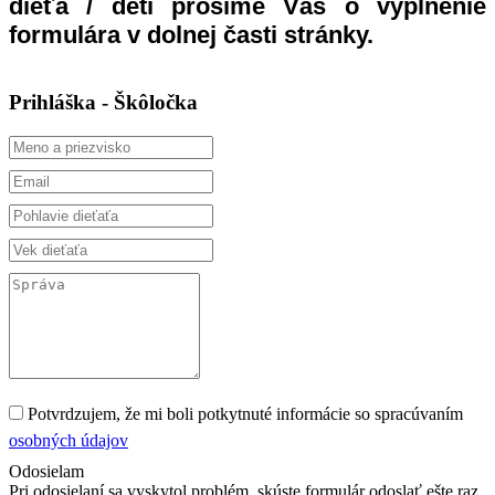
dieťa / detí prosíme Vás o vyplnenie
formulára v dolnej časti stránky.
Prihláška - Škôločka
Potvrdzujem, že mi boli potkytnuté informácie so spracúvaním
osobných údajov
Odosielam
Pri odosielaní sa vyskytol problém, skúste formulár odoslať ešte raz.