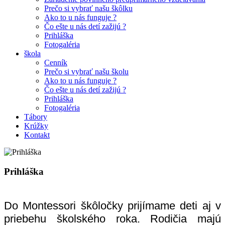
Prečo si vybrať našu škôlku
Ako to u nás funguje ?
Čo ešte u nás detí zažijú ?
Prihláška
Fotogaléria
škola
Cenník
Prečo si vybrať našu školu
Ako to u nás funguje ?
Čo ešte u nás detí zažijú ?
Prihláška
Fotogaléria
Tábory
Krúžky
Kontakt
Prihláška
Do Montessori škôločky prijímame deti aj v
priebehu školského roka. Rodičia majú