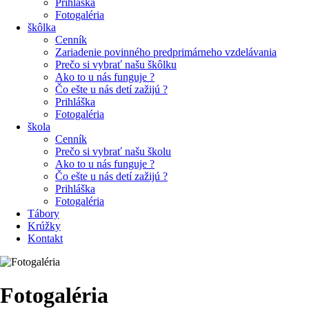
Prihláška
Fotogaléria
škôlka
Cenník
Zariadenie povinného predprimárneho vzdelávania
Prečo si vybrať našu škôlku
Ako to u nás funguje ?
Čo ešte u nás detí zažijú ?
Prihláška
Fotogaléria
škola
Cenník
Prečo si vybrať našu školu
Ako to u nás funguje ?
Čo ešte u nás detí zažijú ?
Prihláška
Fotogaléria
Tábory
Krúžky
Kontakt
Fotogaléria