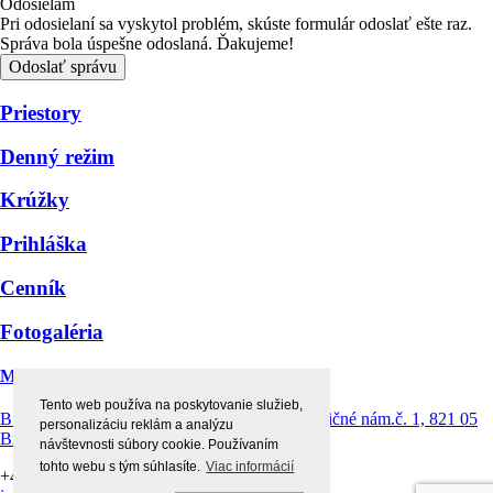
Odosielam
Pri odosielaní sa vyskytol problém, skúste formulár odoslať ešte raz.
Správa bola úspešne odoslaná. Ďakujeme!
Odoslať správu
Priestory
Denný režim
Krúžky
Prihláška
Cenník
Fotogaléria
Montessori centrum štvorlístok
Tento web používa na poskytovanie služieb,
Bratislava Ružinov - Prievoz, Prevádzka: Radničné nám.č. 1, 821 05
personalizáciu reklám a analýzu
Bratislava
návštevnosti súbory cookie. Používaním
tohto webu s tým súhlasíte.
Viac informácií
+421 903 154 156 |
+421 902 832 430