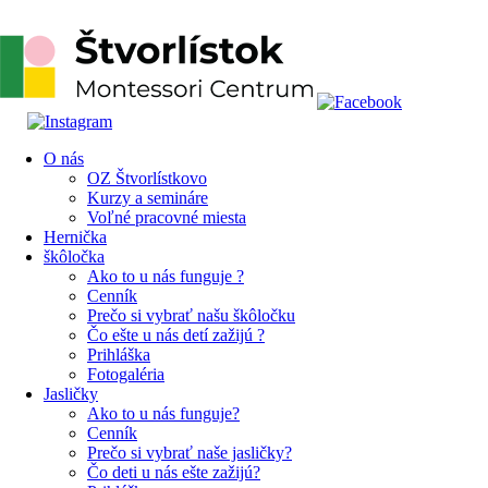
O nás
OZ Štvorlístkovo
Kurzy a semináre
Voľné pracovné miesta
Hernička
škôločka
Ako to u nás funguje ?
Cenník
Prečo si vybrať našu škôločku
Čo ešte u nás detí zažijú ?
Prihláška
Fotogaléria
Jasličky
Ako to u nás funguje?
Cenník
Prečo si vybrať naše jasličky?
Čo deti u nás ešte zažijú?