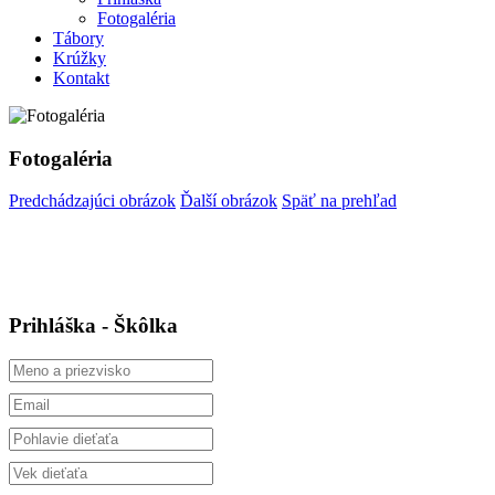
Fotogaléria
Tábory
Krúžky
Kontakt
Fotogaléria
Predchádzajúci obrázok
Ďalší obrázok
Späť na prehľad
Prihláška - Škôlka