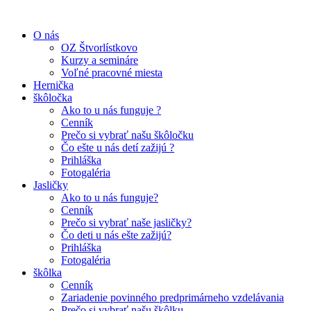
O nás
OZ Štvorlístkovo
Kurzy a semináre
Voľné pracovné miesta
Hernička
škôločka
Ako to u nás funguje ?
Cenník
Prečo si vybrať našu škôločku
Čo ešte u nás detí zažijú ?
Prihláška
Fotogaléria
Jasličky
Ako to u nás funguje?
Cenník
Prečo si vybrať naše jasličky?
Čo deti u nás ešte zažijú?
Prihláška
Fotogaléria
škôlka
Cenník
Zariadenie povinného predprimárneho vzdelávania
Prečo si vybrať našu škôlku