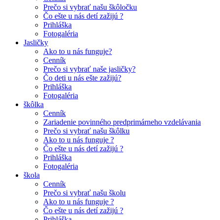
Prečo si vybrať našu škôločku
Čo ešte u nás detí zažijú ?
Prihláška
Fotogaléria
Jasličky
Ako to u nás funguje?
Cenník
Prečo si vybrať naše jasličky?
Čo deti u nás ešte zažijú?
Prihláška
Fotogaléria
škôlka
Cenník
Zariadenie povinného predprimárneho vzdelávania
Prečo si vybrať našu škôlku
Ako to u nás funguje ?
Čo ešte u nás detí zažijú ?
Prihláška
Fotogaléria
škola
Cenník
Prečo si vybrať našu školu
Ako to u nás funguje ?
Čo ešte u nás detí zažijú ?
Prihláška