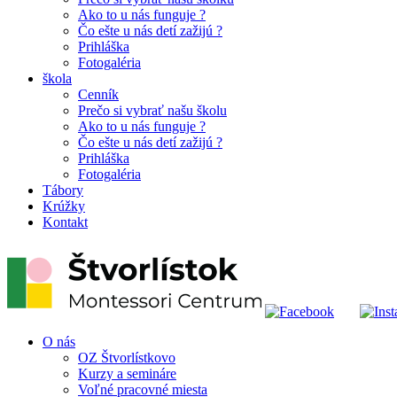
Ako to u nás funguje ?
Čo ešte u nás detí zažijú ?
Prihláška
Fotogaléria
škola
Cenník
Prečo si vybrať našu školu
Ako to u nás funguje ?
Čo ešte u nás detí zažijú ?
Prihláška
Fotogaléria
Tábory
Krúžky
Kontakt
O nás
OZ Štvorlístkovo
Kurzy a semináre
Voľné pracovné miesta