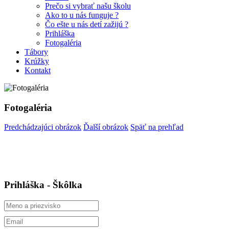
Prečo si vybrať našu školu
Ako to u nás funguje ?
Čo ešte u nás detí zažijú ?
Prihláška
Fotogaléria
Tábory
Krúžky
Kontakt
Fotogaléria
Predchádzajúci obrázok
Ďalší obrázok
Späť na prehľad
Prihláška - Škôlka