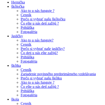
Hernička
škôločka
Ako to u nás funguje ?
Cenník
Prečo si vybrať našu škôločku
Čo ešte u nás detí zažijú ?
Prihláška
Fotogaléria
Jasličky
Ako to u nás funguje?
Cenník
Prečo si vybrať naše jasličky?
Čo deti u nás ešte zažijú?
Prihláška
Fotogaléria
škôlka
Cenník
Zariadenie povinného predprimárneho vzdelávania
Prečo si vybrať našu škôlku
Ako to u nás funguje ?
Čo ešte u nás detí zažijú ?
Prihláška
Fotogaléria
škola
Cenník