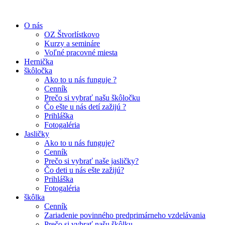
O nás
OZ Štvorlístkovo
Kurzy a semináre
Voľné pracovné miesta
Hernička
škôločka
Ako to u nás funguje ?
Cenník
Prečo si vybrať našu škôločku
Čo ešte u nás detí zažijú ?
Prihláška
Fotogaléria
Jasličky
Ako to u nás funguje?
Cenník
Prečo si vybrať naše jasličky?
Čo deti u nás ešte zažijú?
Prihláška
Fotogaléria
škôlka
Cenník
Zariadenie povinného predprimárneho vzdelávania
Prečo si vybrať našu škôlku