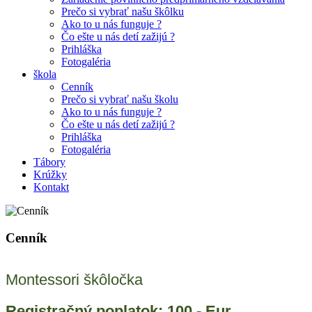
Prečo si vybrať našu škôlku
Ako to u nás funguje ?
Čo ešte u nás detí zažijú ?
Prihláška
Fotogaléria
škola
Cenník
Prečo si vybrať našu školu
Ako to u nás funguje ?
Čo ešte u nás detí zažijú ?
Prihláška
Fotogaléria
Tábory
Krúžky
Kontakt
Cenník
Montessori škôločka
Registračný poplatok: 100,- Eur