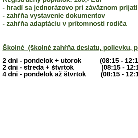
- hradí sa jednorázovo pri záväznom prijatí
- zahŕňa vystavenie dokumentov
- zahŕňa adaptáciu v prítomnosti rodiča
Školné (školné zahŕňa desiatu, polievku, p
2 dni - pondelok + utorok (08:15
2 dni - streda + štvrtok (08:15 
4 dni - pondelok až štvrtok (08:15