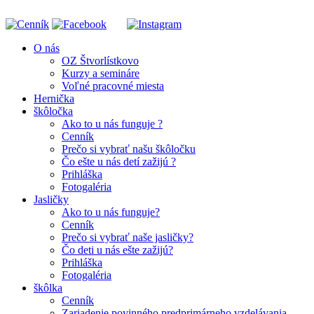
O nás
OZ Štvorlístkovo
Kurzy a semináre
Voľné pracovné miesta
Hernička
škôločka
Ako to u nás funguje ?
Cenník
Prečo si vybrať našu škôločku
Čo ešte u nás detí zažijú ?
Prihláška
Fotogaléria
Jasličky
Ako to u nás funguje?
Cenník
Prečo si vybrať naše jasličky?
Čo deti u nás ešte zažijú?
Prihláška
Fotogaléria
škôlka
Cenník
Zariadenie povinného predprimárneho vzdelávania