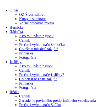
O nás
OZ Štvorlístkovo
Kurzy a semináre
Voľné pracovné miesta
Hernička
škôločka
Ako to u nás funguje ?
Cenník
Prečo si vybrať našu škôločku
Čo ešte u nás detí zažijú ?
Prihláška
Fotogaléria
Jasličky
Ako to u nás funguje?
Cenník
Prečo si vybrať naše jasličky?
Čo deti u nás ešte zažijú?
Prihláška
Fotogaléria
škôlka
Cenník
Zariadenie povinného predprimárneho vzdelávania
Prečo si vybrať našu škôlku