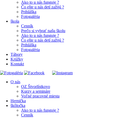
Ako to u nás funguje ?
Čo ešte u nás detí zažijú ?
Prihláška
Fotogaléria
škola
Cenník
Prečo si vybrať našu školu
Ako to u nás funguje ?
Čo ešte u nás detí zažijú ?
Prihláška
Fotogaléria
Tábory
Krúžky
Kontakt
O nás
OZ Štvorlístkovo
Kurzy a semináre
Voľné pracovné miesta
Hernička
škôločka
Ako to u nás funguje ?
Cenník