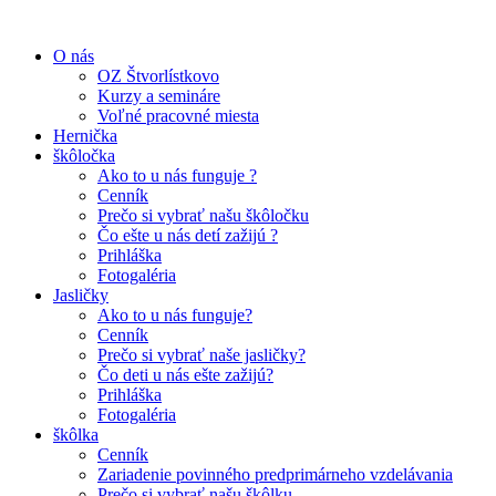
O nás
OZ Štvorlístkovo
Kurzy a semináre
Voľné pracovné miesta
Hernička
škôločka
Ako to u nás funguje ?
Cenník
Prečo si vybrať našu škôločku
Čo ešte u nás detí zažijú ?
Prihláška
Fotogaléria
Jasličky
Ako to u nás funguje?
Cenník
Prečo si vybrať naše jasličky?
Čo deti u nás ešte zažijú?
Prihláška
Fotogaléria
škôlka
Cenník
Zariadenie povinného predprimárneho vzdelávania
Prečo si vybrať našu škôlku