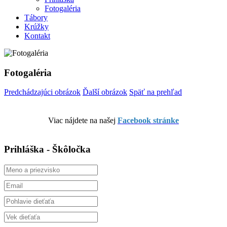
Fotogaléria
Tábory
Krúžky
Kontakt
Fotogaléria
Predchádzajúci obrázok
Ďalší obrázok
Späť na prehľad
Viac nájdete na našej
Facebook stránke
Prihláška - Škôločka