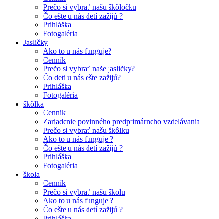
Prečo si vybrať našu škôločku
Čo ešte u nás detí zažijú ?
Prihláška
Fotogaléria
Jasličky
Ako to u nás funguje?
Cenník
Prečo si vybrať naše jasličky?
Čo deti u nás ešte zažijú?
Prihláška
Fotogaléria
škôlka
Cenník
Zariadenie povinného predprimárneho vzdelávania
Prečo si vybrať našu škôlku
Ako to u nás funguje ?
Čo ešte u nás detí zažijú ?
Prihláška
Fotogaléria
škola
Cenník
Prečo si vybrať našu školu
Ako to u nás funguje ?
Čo ešte u nás detí zažijú ?
Prihláška