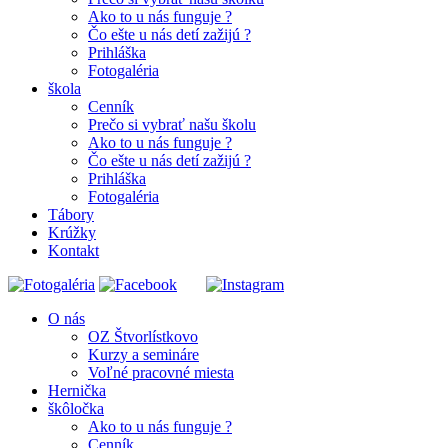
Ako to u nás funguje ?
Čo ešte u nás detí zažijú ?
Prihláška
Fotogaléria
škola
Cenník
Prečo si vybrať našu školu
Ako to u nás funguje ?
Čo ešte u nás detí zažijú ?
Prihláška
Fotogaléria
Tábory
Krúžky
Kontakt
O nás
OZ Štvorlístkovo
Kurzy a semináre
Voľné pracovné miesta
Hernička
škôločka
Ako to u nás funguje ?
Cenník