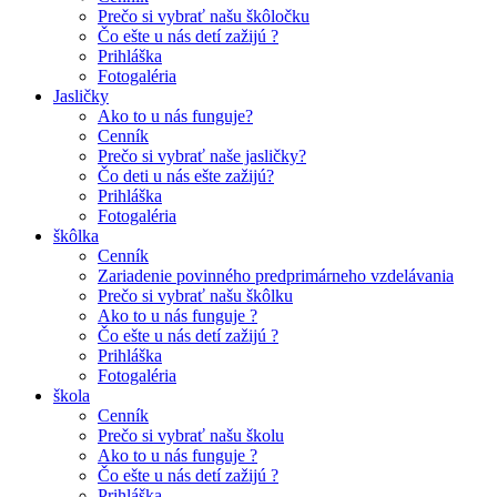
Prečo si vybrať našu škôločku
Čo ešte u nás detí zažijú ?
Prihláška
Fotogaléria
Jasličky
Ako to u nás funguje?
Cenník
Prečo si vybrať naše jasličky?
Čo deti u nás ešte zažijú?
Prihláška
Fotogaléria
škôlka
Cenník
Zariadenie povinného predprimárneho vzdelávania
Prečo si vybrať našu škôlku
Ako to u nás funguje ?
Čo ešte u nás detí zažijú ?
Prihláška
Fotogaléria
škola
Cenník
Prečo si vybrať našu školu
Ako to u nás funguje ?
Čo ešte u nás detí zažijú ?
Prihláška