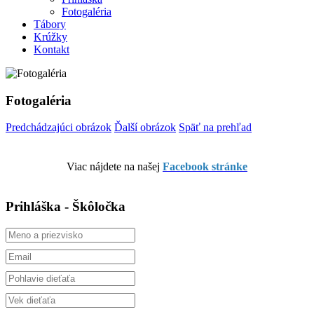
Fotogaléria
Tábory
Krúžky
Kontakt
Fotogaléria
Predchádzajúci obrázok
Ďalší obrázok
Späť na prehľad
Viac nájdete na našej
Facebook stránke
Prihláška - Škôločka