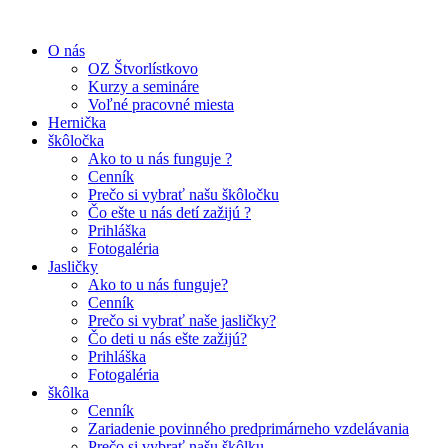
O nás
OZ Štvorlístkovo
Kurzy a semináre
Voľné pracovné miesta
Hernička
škôločka
Ako to u nás funguje ?
Cenník
Prečo si vybrať našu škôločku
Čo ešte u nás detí zažijú ?
Prihláška
Fotogaléria
Jasličky
Ako to u nás funguje?
Cenník
Prečo si vybrať naše jasličky?
Čo deti u nás ešte zažijú?
Prihláška
Fotogaléria
škôlka
Cenník
Zariadenie povinného predprimárneho vzdelávania
Prečo si vybrať našu škôlku