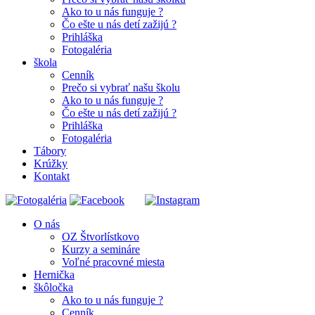
Ako to u nás funguje ?
Čo ešte u nás detí zažijú ?
Prihláška
Fotogaléria
škola
Cenník
Prečo si vybrať našu školu
Ako to u nás funguje ?
Čo ešte u nás detí zažijú ?
Prihláška
Fotogaléria
Tábory
Krúžky
Kontakt
O nás
OZ Štvorlístkovo
Kurzy a semináre
Voľné pracovné miesta
Hernička
škôločka
Ako to u nás funguje ?
Cenník