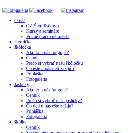
O nás
OZ Štvorlístkovo
Kurzy a semináre
Voľné pracovné miesta
Hernička
škôločka
Ako to u nás funguje ?
Cenník
Prečo si vybrať našu škôločku
Čo ešte u nás detí zažijú ?
Prihláška
Fotogaléria
Jasličky
Ako to u nás funguje?
Cenník
Prečo si vybrať naše jasličky?
Čo deti u nás ešte zažijú?
Prihláška
Fotogaléria
škôlka
Cenník
Zariadenie povinného predprimárneho vzdelávania