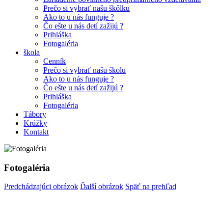
Prečo si vybrať našu škôlku
Ako to u nás funguje ?
Čo ešte u nás detí zažijú ?
Prihláška
Fotogaléria
škola
Cenník
Prečo si vybrať našu školu
Ako to u nás funguje ?
Čo ešte u nás detí zažijú ?
Prihláška
Fotogaléria
Tábory
Krúžky
Kontakt
Fotogaléria
Predchádzajúci obrázok
Ďalší obrázok
Späť na prehľad