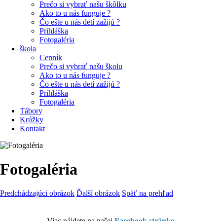
Prečo si vybrať našu škôlku
Ako to u nás funguje ?
Čo ešte u nás detí zažijú ?
Prihláška
Fotogaléria
škola
Cenník
Prečo si vybrať našu školu
Ako to u nás funguje ?
Čo ešte u nás detí zažijú ?
Prihláška
Fotogaléria
Tábory
Krúžky
Kontakt
Fotogaléria
Predchádzajúci obrázok
Ďalší obrázok
Späť na prehľad
Viac nájdete na našej
Facebook stránke