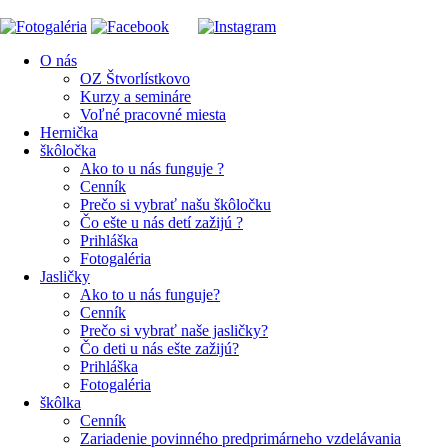
O nás
OZ Štvorlístkovo
Kurzy a semináre
Voľné pracovné miesta
Hernička
škôločka
Ako to u nás funguje ?
Cenník
Prečo si vybrať našu škôločku
Čo ešte u nás detí zažijú ?
Prihláška
Fotogaléria
Jasličky
Ako to u nás funguje?
Cenník
Prečo si vybrať naše jasličky?
Čo deti u nás ešte zažijú?
Prihláška
Fotogaléria
škôlka
Cenník
Zariadenie povinného predprimárneho vzdelávania