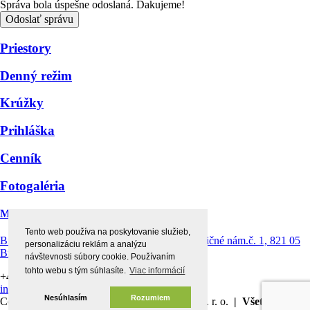
Správa bola úspešne odoslaná. Ďakujeme!
Odoslať správu
Priestory
Denný režim
Krúžky
Prihláška
Cenník
Fotogaléria
Montessori centrum štvorlístok
Tento web používa na poskytovanie služieb,
Bratislava Ružinov - Prievoz, Prevádzka: Radničné nám.č. 1, 821 05
personalizáciu reklám a analýzu
Bratislava
návštevnosti súbory cookie. Používaním
tohto webu s tým súhlasíte.
Viac informácií
+421 903 154 156 |
+421 902 832 430
info@detske-centrum.sk
Nesúhlasím
Rozumiem
Copyright © 2026 Detské centrum štvorlístok s. r. o.
| Všetky práva