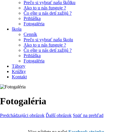
Prečo si vybrať našu škôlku
Ako to u nás funguje ?
Čo ešte u nás detí zažijú ?
Prihláška
Fotogaléria
škola
Cenník
Prečo si vybrať našu školu
Ako to u nás funguje ?
Čo ešte u nás detí zažijú ?
Prihláška
Fotogaléria
Tábory
Krúžky
Kontakt
Fotogaléria
Predchádzajúci obrázok
Ďalší obrázok
Späť na prehľad
Viac nájdete na našej
Facebook stránke