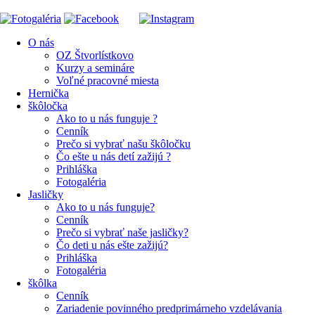
O nás
OZ Štvorlístkovo
Kurzy a semináre
Voľné pracovné miesta
Hernička
škôločka
Ako to u nás funguje ?
Cenník
Prečo si vybrať našu škôločku
Čo ešte u nás detí zažijú ?
Prihláška
Fotogaléria
Jasličky
Ako to u nás funguje?
Cenník
Prečo si vybrať naše jasličky?
Čo deti u nás ešte zažijú?
Prihláška
Fotogaléria
škôlka
Cenník
Zariadenie povinného predprimárneho vzdelávania