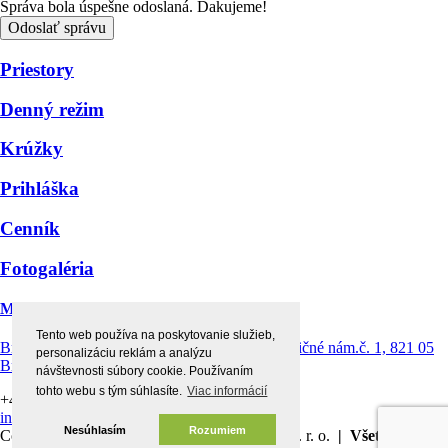
Správa bola úspešne odoslaná. Ďakujeme!
Odoslať správu
Priestory
Denný režim
Krúžky
Prihláška
Cenník
Fotogaléria
Montessori centrum štvorlístok
Tento web používa na poskytovanie služieb,
Bratislava Ružinov - Prievoz, Prevádzka: Radničné nám.č. 1, 821 05
personalizáciu reklám a analýzu
Bratislava
návštevnosti súbory cookie. Používaním
tohto webu s tým súhlasíte.
Viac informácií
+421 903 154 156 |
+421 902 832 430
info@detske-centrum.sk
Nesúhlasím
Rozumiem
Copyright © 2026 Detské centrum štvorlístok s. r. o.
| Všetky práva