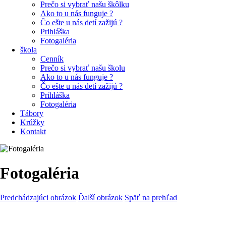
Prečo si vybrať našu škôlku
Ako to u nás funguje ?
Čo ešte u nás detí zažijú ?
Prihláška
Fotogaléria
škola
Cenník
Prečo si vybrať našu školu
Ako to u nás funguje ?
Čo ešte u nás detí zažijú ?
Prihláška
Fotogaléria
Tábory
Krúžky
Kontakt
Fotogaléria
Predchádzajúci obrázok
Ďalší obrázok
Späť na prehľad