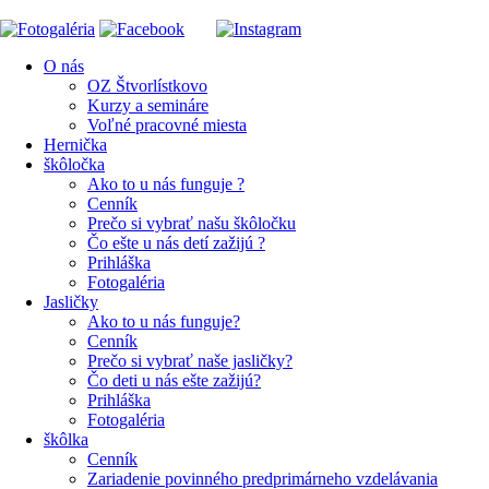
O nás
OZ Štvorlístkovo
Kurzy a semináre
Voľné pracovné miesta
Hernička
škôločka
Ako to u nás funguje ?
Cenník
Prečo si vybrať našu škôločku
Čo ešte u nás detí zažijú ?
Prihláška
Fotogaléria
Jasličky
Ako to u nás funguje?
Cenník
Prečo si vybrať naše jasličky?
Čo deti u nás ešte zažijú?
Prihláška
Fotogaléria
škôlka
Cenník
Zariadenie povinného predprimárneho vzdelávania