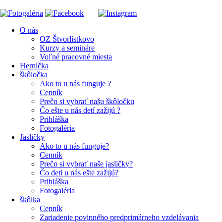
O nás
OZ Štvorlístkovo
Kurzy a semináre
Voľné pracovné miesta
Hernička
škôločka
Ako to u nás funguje ?
Cenník
Prečo si vybrať našu škôločku
Čo ešte u nás detí zažijú ?
Prihláška
Fotogaléria
Jasličky
Ako to u nás funguje?
Cenník
Prečo si vybrať naše jasličky?
Čo deti u nás ešte zažijú?
Prihláška
Fotogaléria
škôlka
Cenník
Zariadenie povinného predprimárneho vzdelávania