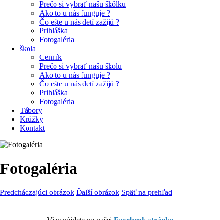
Prečo si vybrať našu škôlku
Ako to u nás funguje ?
Čo ešte u nás detí zažijú ?
Prihláška
Fotogaléria
škola
Cenník
Prečo si vybrať našu školu
Ako to u nás funguje ?
Čo ešte u nás detí zažijú ?
Prihláška
Fotogaléria
Tábory
Krúžky
Kontakt
Fotogaléria
Predchádzajúci obrázok
Ďalší obrázok
Späť na prehľad
Viac nájdete na našej
Facebook stránke