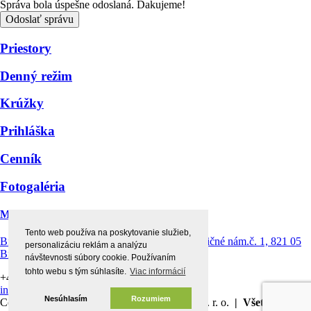
Správa bola úspešne odoslaná. Ďakujeme!
Odoslať správu
Priestory
Denný režim
Krúžky
Prihláška
Cenník
Fotogaléria
Montessori centrum štvorlístok
Tento web používa na poskytovanie služieb,
Bratislava Ružinov - Prievoz, Prevádzka: Radničné nám.č. 1, 821 05
personalizáciu reklám a analýzu
Bratislava
návštevnosti súbory cookie. Používaním
tohto webu s tým súhlasíte.
Viac informácií
+421 903 154 156 |
+421 902 832 430
info@detske-centrum.sk
Nesúhlasím
Rozumiem
Copyright © 2026 Detské centrum štvorlístok s. r. o.
| Všetky práva