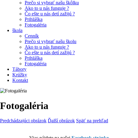
Prečo si vybrať našu škôlku
Ako to u nás funguje ?
Čo ešte u nás detí zažijú ?
Prihláška
Fotogaléria
škola
Cenník
Prečo si vybrať našu školu
Ako to u nás funguje ?
Čo ešte u nás detí zažijú ?
Prihláška
Fotogaléria
Tábory
Krúžky
Kontakt
Fotogaléria
Predchádzajúci obrázok
Ďalší obrázok
Späť na prehľad
Viac nájdete na našej
Facebook stránke