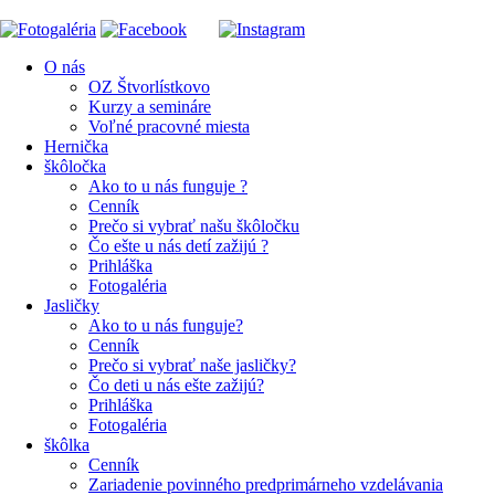
O nás
OZ Štvorlístkovo
Kurzy a semináre
Voľné pracovné miesta
Hernička
škôločka
Ako to u nás funguje ?
Cenník
Prečo si vybrať našu škôločku
Čo ešte u nás detí zažijú ?
Prihláška
Fotogaléria
Jasličky
Ako to u nás funguje?
Cenník
Prečo si vybrať naše jasličky?
Čo deti u nás ešte zažijú?
Prihláška
Fotogaléria
škôlka
Cenník
Zariadenie povinného predprimárneho vzdelávania