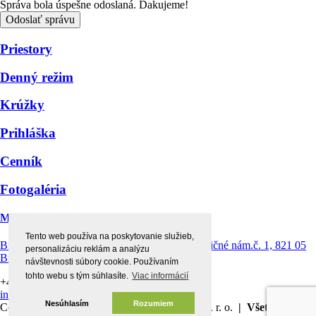
Správa bola úspešne odoslaná. Ďakujeme!
Odoslať správu
Priestory
Denný režim
Krúžky
Prihláška
Cenník
Fotogaléria
Montessori centrum štvorlístok
Tento web používa na poskytovanie služieb,
Bratislava Ružinov - Prievoz, Prevádzka: Radničné nám.č. 1, 821 05
personalizáciu reklám a analýzu
Bratislava
návštevnosti súbory cookie. Používaním
tohto webu s tým súhlasíte.
Viac informácií
+421 903 154 156 |
+421 902 832 430
info@detske-centrum.sk
Nesúhlasím
Rozumiem
Copyright © 2026 Detské centrum štvorlístok s. r. o.
| Všetky práva